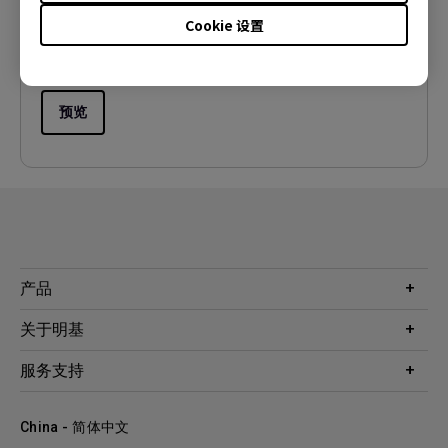
语言:
Simplified Chinese
Cookie 设置
档案大小:
8.75 MB
版本:
预览
产品
投影机
关于明基
显示器
公司简介
服务支持
WiT智能灯
明基友达集团
服务政策
企业社会责任
China - 简体中文
档案下载与常见问题
加入我们