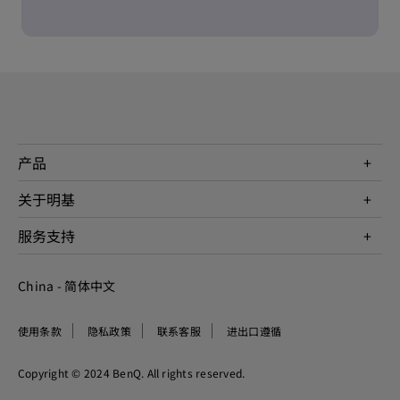
产品
投影机
关于明基
显示器
公司简介
服务支持
WiT智能灯
明基友达集团
服务政策
企业社会责任
China - 简体中文
档案下载与常见问题
加入我们
联系客服
使用条款
隐私政策
联系客服
进出口遵循
Copyright © 2024 BenQ. All rights reserved.