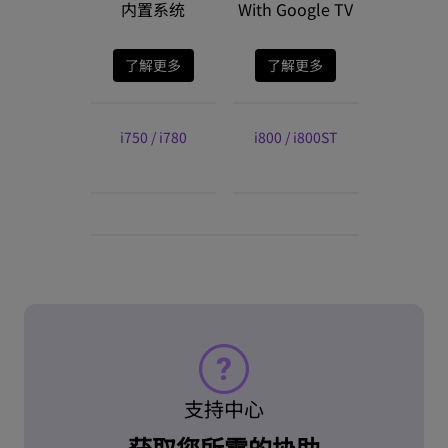
内置系统
With Google TV
统
了解更多
了解更多
了解
i750
/
i780
i800
/
i800ST
TK700
/
TK
TK7
支持中心
获取您所需的协助