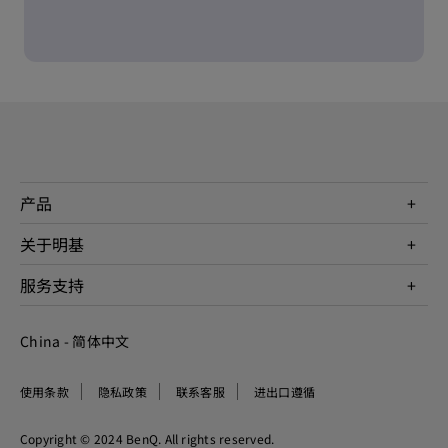
产品
投影机
关于明基
显示器
公司简介
服务支持
WiT智能灯
明基友达集团
服务政策
企业社会责任
China - 简体中文
档案下载与常见问题
加入我们
联系客服
使用条款
隐私政策
联系客服
进出口遵循
Copyright © 2024 BenQ. All rights reserved.