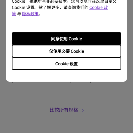
Cookie”拒绝所有非必要技术。您可以随时在这里自定义
HDMI 輸入 : (x2), HDMI-
HDMI 輸入 : HDMI-
1（2.0b/HDCP2.2）, HDMI-
1（2.0b/HDCP2.2）, HDM
Cookie 设置。欲了解更多，请查阅我们的
Cookie 政
2（2.0b/HDCP2.2）
2（2.0b/HDCP2.2）
策
与
隐私政策
。
HDMI 音訊回傳通道 : Yes, eARC,
HDMI 音訊回傳通道 : Yes, e
Dolby Atmos
Dolby Atmos
同意使用 Cookie
-
-
仅使用必要 Cookie
购买
购买
Cookie 设置
了解更多
了解更多
比较所有规格