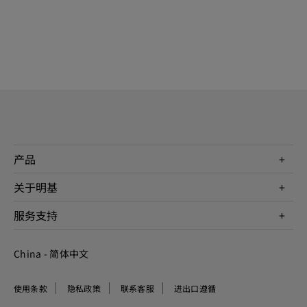
产品
投影机
关于明基
显示器
公司简介
服务支持
WiT智能灯
明基友达集团
服务政策
企业社会责任
China - 简体中文
档案下载与常见问题
加入我们
联系客服
使用条款
隐私政策
联系客服
进出口遵循