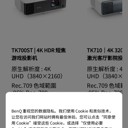
TK700ST | 4K HDR 短焦
TK710｜4K 3200
游戏投影机
激光客厅影院投影
原生解析度 : 4K
原生解析度 : 4K
UHD（3840×2160）
UHD（3840×2
Rec.709 色域範圍
Rec.709 色域範
:96% Rec. 709
:95% Rec. 709
縮放比 : 1.2x Zoom Ratio
縮放比 : 1.3x Zoom Ratio
BenQ 重视您的数据隐私。我们使用 Cookie 和类似技术，
梯形修正 : 2D，（自动）垂直 ± 30
梯形修正 : 3D，垂直 ± 3
让您在访问我们网站时拥有最佳体验。您可以点击“同意使
度；水平 ± 30 度 Keystone
± 30 度；旋转 ± 30 度 Ke
用 Cookie”接受这些 Cookie，或选择“仅使用必要
喇叭 : (x1), 5W 隐藏式 Speaker
喇叭 : (x1), 5W Speaker