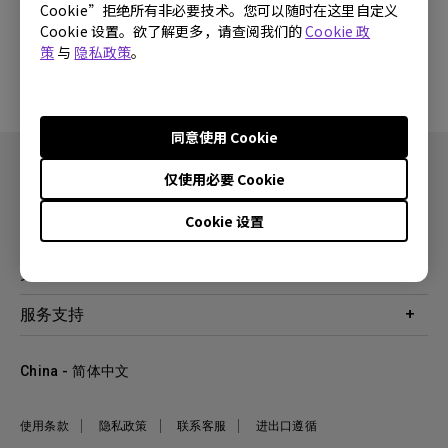
Cookie”拒绝所有非必要技术。您可以随时在这里自定义
Cookie 设置。欲了解更多，请查阅我们的
Cookie 政
没有软件与驱动程序
策
与
隐私政策
。
同意使用 Cookie
仅使用必要 Cookie
Cookie 设置
产品
投影机
关于明基
显示器
公司简介
服务支持
WiT智能灯
明基友达集团
服务政策
企业社会责任
China - 简体中文
档案下载与常见问题
加入我们
联系客服
使用条款
隐私政策
联系客服
进出口遵循