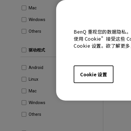
版本:
V2.
Mac
更新:
20
档案大小
Windows
BenQ 重视您的数据隐私
Others
下载
使用 Cookie”接受这些
Cookie 设置。欲了解
驱动程式
使用上述任
Android
Cookie 设置
Linux
Mac
Windows
Others