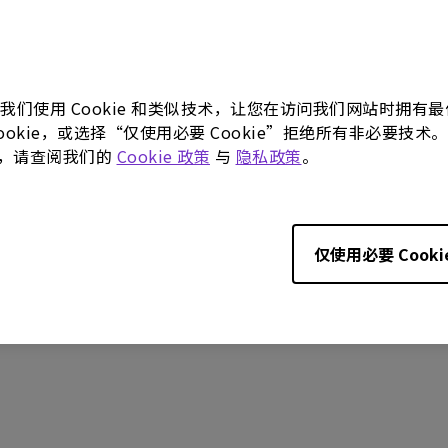
0.3
版本:
V1.0.4
22/10/13
更新:
2022/05/04
:
440.25 MB
档案大小:
439.09 MB
。我们使用 Cookie 和类似技术，让您在访问我们网站时拥
下载
 Cookie，或选择“仅使用必要 Cookie”拒绝所有非必要
更多，请查阅我们的
Cookie 政策
与
隐私政策
。
何软件，即表示您同意我们的
最终用户许可协议条款
。
仅使用必要 Cooki