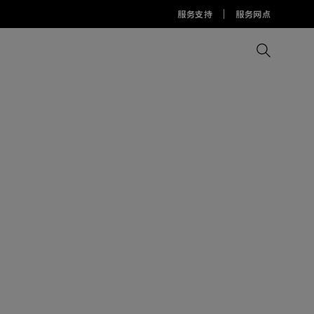
服务支持
服务网点
比较所有显示器
比较所有投影机
比较所有智慧台灯
Display Pilot 2软件
护眼灯周边配件
AQCOLOR Pilot