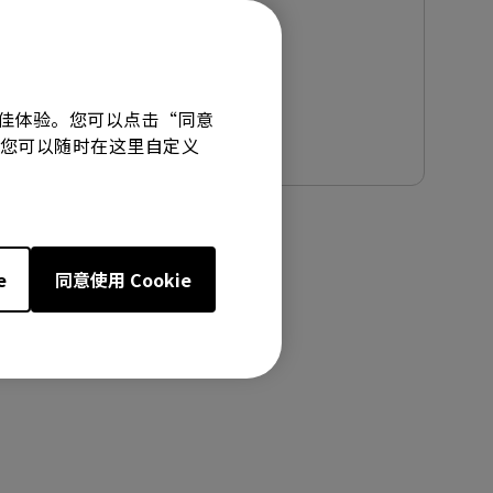
更新:
2022/10/13
档案大小:
261.66 KB
有最佳体验。您可以点击“同意
下载
技术。您可以随时在这里自定义
e
同意使用 Cookie