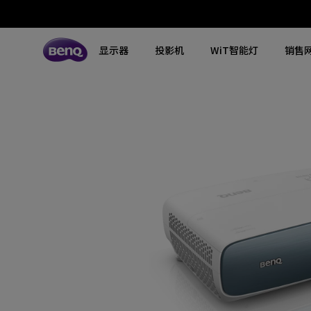
显示器
投影机
WiT智能灯
销售
所有显示器
所有投影机
所有智慧照明
探索不同系列
探索不同系列
探索不同系列
搜寻重点规格
搜寻重点规格
全空间大主灯
MA系列显示器
专业色准显示器
定制影院投影机
钢琴灯
4K UHD (3840×2160)
144Hz
专业编程显示器
客厅影院投影机
智能阅读落地灯
DCI-P3
HDMI 2.1
影音文书护眼屏幕
专业游戏投影机
智能阅读台灯
LED
USB-C
3A游戏显示器
商用投影机
屏幕挂灯
激光
色域
工程投影机
笔记本随行灯
内置系统
硬件校准
高尔夫模拟投影机
2.1声道内置扬声器