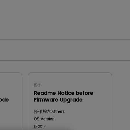
固件
Readme Notice before
Code
Firmware Upgrade
操作系统:
Others
OS Version:
版本:
-