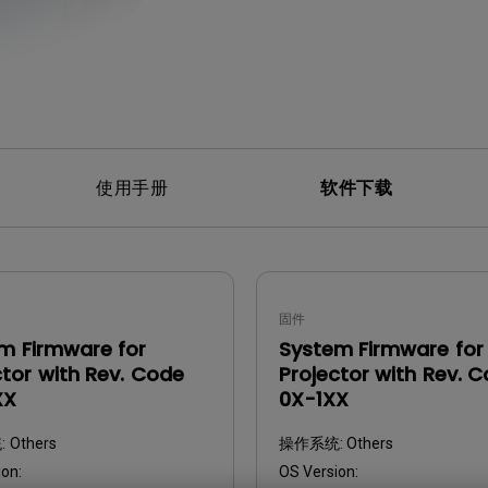
使用手册
软件下载
固件
m Firmware for
System Firmware for
ctor with Rev. Code
Projector with Rev. 
XX
0X-1XX
:
Others
操作系统:
Others
on:
OS Version: