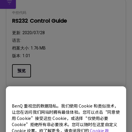
中控代码
RS232 Control Guide
更新:
2020/07/28
语言:
档案大小:
1.76 MB
版本:
1.01
预览
BenQ 重视您的数据隐私。我们使用 Cookie 和类似技术，
CAD
让您在访问我们网站时拥有最佳体验。您可以点击“同意使
CAD File
用 Cookie”接受这些 Cookie，或选择“仅使用必要
Cookie”拒绝所有非必要技术。您可以随时在这里自定义
更新:
2020/08/05
Cookie 设置。欲了解更多，请查阅我们的
Cookie 政