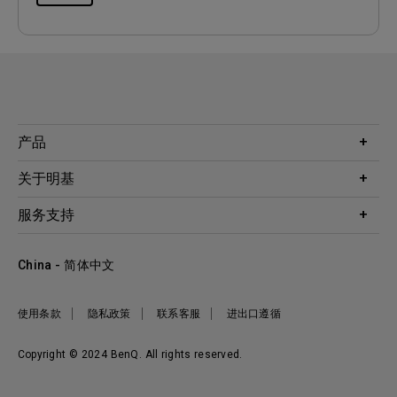
产品
投影机
关于明基
显示器
公司简介
服务支持
WiT智能灯
明基友达集团
服务政策
企业社会责任
China - 简体中文
档案下载与常见问题
加入我们
联系客服
使用条款
隐私政策
联系客服
进出口遵循
Copyright © 2024 BenQ. All rights reserved.