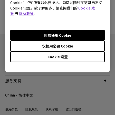
Cookie”拒绝所有非必要技术。您可以随时在这里自定义
Cookie 设置。欲了解更多，请查阅我们的
Cookie 政
没有软件与驱动程序
策
与
隐私政策
。
同意使用 Cookie
仅使用必要 Cookie
Cookie 设置
产品
投影机
关于明基
显示器
公司简介
服务支持
WiT智能灯
明基友达集团
服务政策
企业社会责任
China - 简体中文
档案下载与常见问题
加入我们
联系客服
使用条款
隐私政策
联系客服
进出口遵循