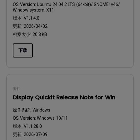
OS Version:
Ubuntu 24.04.2 LTS (64-bit)/ GNOME: v46/
Window system: X11
版本:
V1.1.4.0
更新:
2026/04/02
档案大小:
20.8 KB
下载
固件
Display Quickit Release Note for Win
操作系统:
Windows
OS Version:
Windows 10/11
版本:
V1.1.28.0
更新:
2026/07/09