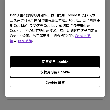
BenQ 重视您的数据隐私。我们使用 Cookie 和类似技术，
让您在访问我们网站时拥有最佳体验。您可以点击“同意使
固件
用 Cookie”接受这些 Cookie，或选择“仅使用必要
Display Quickit for Win (Firmware
Cookie”拒绝所有非必要技术。您可以随时在这里自定义
upgrade tool)
Cookie 设置。欲了解更多，请查阅我们的
Cookie 政
策
与
隐私政策
。
操作系统:
Windows
OS Version:
Windows 10/11
版本:
V1.1.28.0
同意使用 Cookie
更新:
2026/07/14
档案大小:
106.23 MB
仅使用必要 Cookie
下载
Cookie 设置