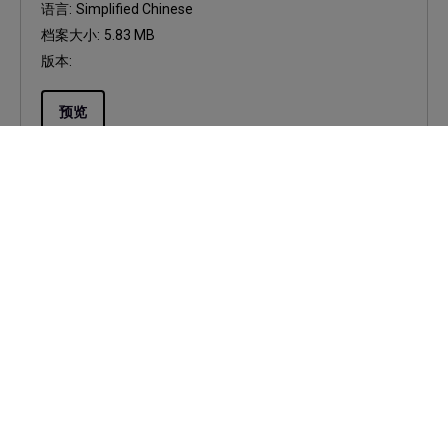
语言:
Simplified Chinese
档案大小:
5.83 MB
版本:
预览
使用手册
Display QuicKit User Manual
更新:
2025/09/30
语言:
Multi-Language
档案大小:
1.09 MB
版本:
预览