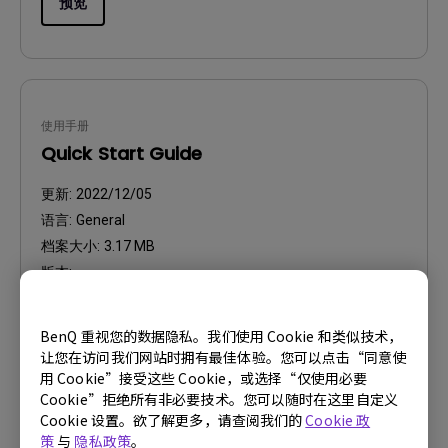
预览
使用手册
Quick Start Guide
更新:
2022/12/05
语言:
General
档案大小:
3.17 MB
版本:
预览
BenQ 重视您的数据隐私。我们使用 Cookie 和类似技术，
让您在访问我们网站时拥有最佳体验。您可以点击“同意使
用 Cookie”接受这些 Cookie，或选择“仅使用必要
Cookie”拒绝所有非必要技术。您可以随时在这里自定义
Cookie 设置。欲了解更多，请查阅我们的
Cookie 政
策
与
隐私政策
。
使用手册