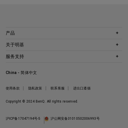
产品
投影机
关于明基
显示器
公司简介
服务支持
WiT智能灯
明基友达集团
服务政策
企业社会责任
China - 简体中文
档案下载与常见问题
加入我们
联系客服
使用条款
隐私政策
联系客服
进出口遵循
Copyright © 2024 BenQ. All rights reserved.
沪ICP备17047194号-5
沪公网安备31010502006993号