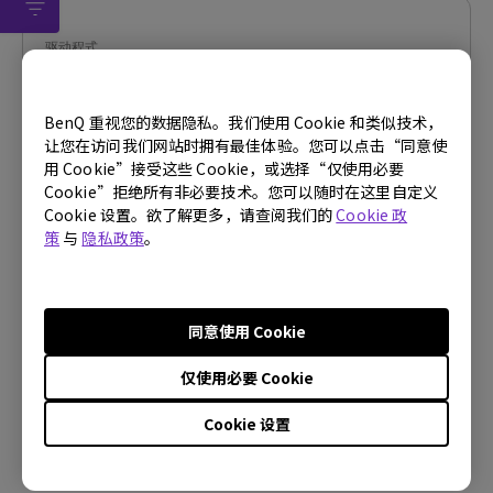
驱动程式
WHQL driver
BenQ 重视您的数据隐私。我们使用 Cookie 和类似技术，
操作系统:
Windows
让您在访问我们网站时拥有最佳体验。您可以点击“同意使
OS Version:
Windows 7/8/10
用 Cookie”接受这些 Cookie，或选择“仅使用必要
版本:
V001
Cookie”拒绝所有非必要技术。您可以随时在这里自定义
更新:
2021/05/18
Cookie 设置。欲了解更多，请查阅我们的
Cookie 政
策
与
隐私政策
。
档案大小:
9.89 KB
下载
同意使用 Cookie
仅使用必要 Cookie
使用上述任何软件，即表示您同意我们的
最终用户许可协议条
Cookie 设置
款
。