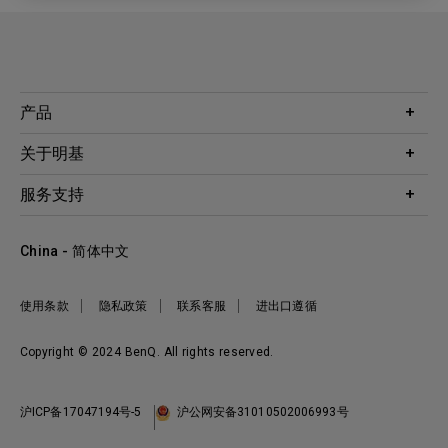
产品
投影机
关于明基
显示器
公司简介
服务支持
WiT智能灯
明基友达集团
服务政策
企业社会责任
China - 简体中文
档案下载与常见问题
加入我们
联系客服
使用条款
隐私政策
联系客服
进出口遵循
Copyright © 2024 BenQ. All rights reserved.
沪ICP备17047194号-5
沪公网安备31010502006993号