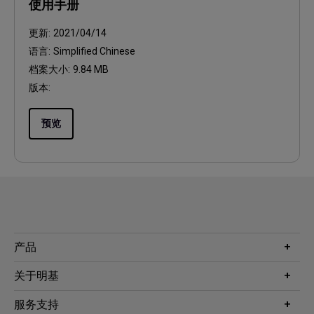
使用手册
更新:
2021/04/14
语言:
Simplified Chinese
档案大小:
9.84 MB
版本:
预览
产品
投影机
关于明基
显示器
公司简介
服务支持
WiT智能灯