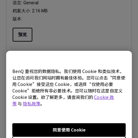
语言:
General
档案大小:
2.16 MB
版本:
预览
BenQ 重视您的数据隐私。我们使用 Cookie 和类似技术，
使用手册
让您在访问我们网站时拥有最佳体验。您可以点击“同意使
Regulatory Statements
用 Cookie”接受这些 Cookie，或选择“仅使用必要
Cookie”拒绝所有非必要技术。您可以随时在这里自定义
更新:
2026/07/09
Cookie 设置。欲了解更多，请查阅我们的
Cookie 政
语言:
General
策
与
隐私政策
。
档案大小:
752.9 KB
版本:
同意使用 Cookie
预览