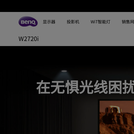
在
无
显示器
投影机
WiT智能灯
销售
惧
W2720i
所有显示器
所有投影机
所有智慧照明
光
探索不同系列
探索不同系列
探索不同系列
搜寻重点规格
搜寻重点规格
全空间大主灯
MA系列显示器
线
专业色准显示器
定制影院投影机
钢琴灯
4K UHD (3840×2160)
144Hz
困
专业编程显示器
客厅影院投影机
智能阅读落地灯
DCI-P3
HDMI 2.1
在无惧光线困
扰
影音文书护眼屏幕
专业游戏投影机
智能阅读台灯
LED
USB-C
的
3A游戏显示器
商用投影机
屏幕挂灯
激光
色域
工程投影机
笔记本随行灯
内置系统
硬件校准
客
高尔夫模拟投影机
2.1声道内置扬声器
厅