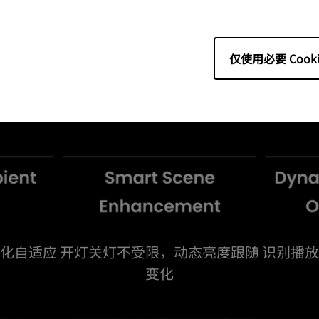
仅使用必要 Cooki
明基首发AI Cinema模
化自适应
开灯关灯不受限，动态亮度跟随
识别播放
变化