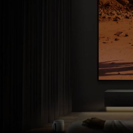
享
受
专
业
影
院
呈
现
的