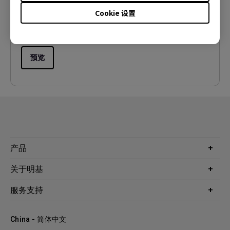
语言:
Simplified Chinese
Cookie 设置
档案大小:
3.43 MB
版本:
预览
产品
投影机
关于明基
显示器
公司简介
服务支持
WiT智能灯
明基友达集团
服务政策
企业社会责任
China - 简体中文
档案下载与常见问题
加入我们