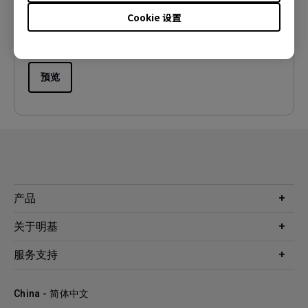
语言:
Simplified Chinese
Cookie 设置
档案大小:
9.46 MB
版本:
预览
产品
投影机
关于明基
显示器
公司简介
服务支持
WiT智能灯
明基友达集团
服务政策
企业社会责任
China - 简体中文
档案下载与常见问题
加入我们