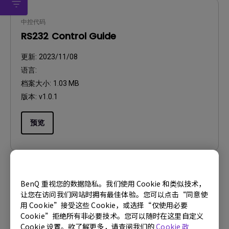
中控代码
RS232 Control Guide
更新:
2023/11/08
语言:
档案大小:
1.03 MB
版本:
v1.0.1
预览
BenQ 重视您的数据隐私。我们使用 Cookie 和类似技术，
CAD
让您在访问我们网站时拥有最佳体验。您可以点击“同意使
CAD
用 Cookie”接受这些 Cookie，或选择“仅使用必要
Cookie”拒绝所有非必要技术。您可以随时在这里自定义
更新:
2023/04/19
Cookie 设置。欲了解更多，请查阅我们的
Cookie 政