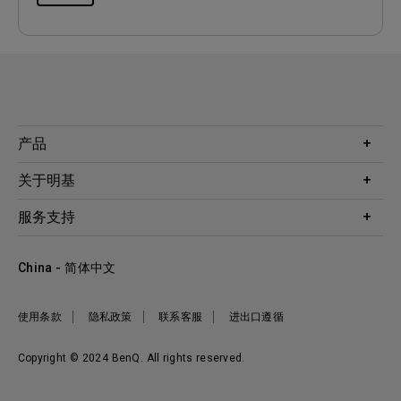
产品
投影机
关于明基
显示器
公司简介
服务支持
WiT智能灯
明基友达集团
服务政策
企业社会责任
China - 简体中文
档案下载与常见问题
加入我们
联系客服
使用条款
隐私政策
联系客服
进出口遵循
Copyright © 2024 BenQ. All rights reserved.