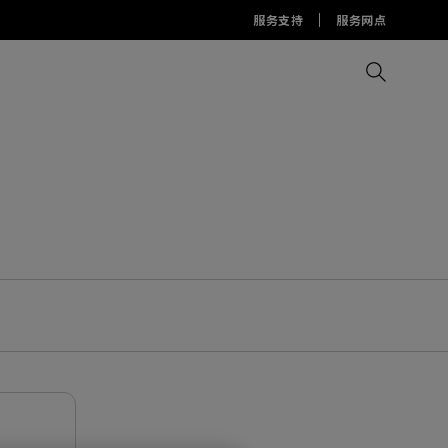
服务支持
服务网点
比较所有显示器
比较所有投影机
比较所有智慧台灯
Display Pilot 2软件
护眼灯周边配件
AQCOLOR Pilot