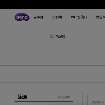
显示器
投影机
WiT智能灯
销售
所有显示器
所有投影机
所有智慧照明
探索不同系列
探索不同系列
探索不同系列
搜寻重点规格
搜寻重点规格
全空间大主灯
MA系列显示器
专业色准显示器
定制影院投影机
钢琴灯
4K UHD (3840×2160)
144Hz
专业编程显示器
客厅影院投影机
智能阅读落地灯
DCI-P3
HDMI 2.1
影音文书护眼屏幕
专业游戏投影机
智能阅读台灯
LED
USB-C
3A游戏显示器
商用投影机
屏幕挂灯
激光
色域
工程投影机
笔记本随行灯
内置系统
硬件校准
筛选
全部清除
高尔夫模拟投影机
2.1声道内置扬声器
中控代码