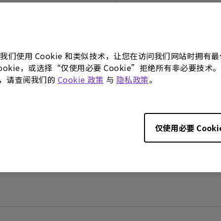
 Control Guide
使用手册
23/06/16
更新:
2023/11/28
语言:
Simplified Chinese
:
960.78 KB
档案大小:
8.99 MB
。我们使用 Cookie 和类似技术，让您在访问我们网站时拥
 Cookie，或选择“仅使用必要 Cookie”拒绝所有非必要
0.1
版本:
更多，请查阅我们的
Cookie 政策
与
隐私政策
。
预览
仅使用必要 Cooki