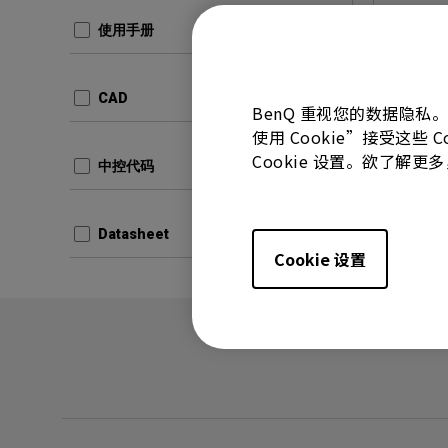
RS232
使用手册
更新:
20
语言:
CAD
档案大小
BenQ 重视您的数据隐私
使用 Cookie”接受这些
版本:
v1.
Cookie 设置。欲了解
中控代码
预览
Datasheet
Cookie 设置