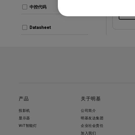
中控代码
预览
Datasheet
产品
关于明基
投影机
公司简介
显示器
明基友达集团
WiT智能灯
企业社会责任
加入我们