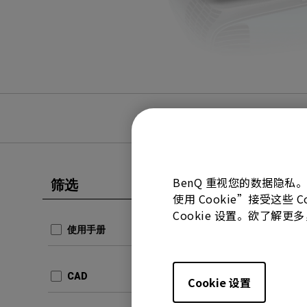
BenQ 重视您的数据隐私
筛选
全部清除
使用 Cookie”接受这些
CAD
Cookie 设置。欲了解
TK800
使用手册
更新:
20
语言:
CAD
Cookie 设置
档案大小
版本:
v1.