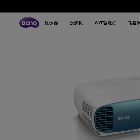
显示器
投影机
WiT智能灯
销售
所有显示器
所有投影机
所有智慧照明
探索不同系列
探索不同系列
探索不同系列
搜寻重点规格
搜寻重点规格
全空间大主灯
MA系列显示器
专业色准显示器
定制影院投影机
钢琴灯
4K UHD (3840×2160)
144Hz
专业编程显示器
客厅影院投影机
智能阅读落地灯
DCI-P3
HDMI 2.1
影音文书护眼屏幕
专业游戏投影机
智能阅读台灯
LED
USB-C
3A游戏显示器
商用投影机
屏幕挂灯
激光
色域
工程投影机
笔记本随行灯
内置系统
硬件校准
高尔夫模拟投影机
2.1声道内置扬声器