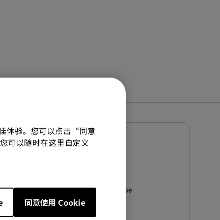
有最佳体验。您可以点击“同意
技术。您可以随时在这里自定义
使用手册
使用手册
更新:
2021/06/30
语言:
Simplified Chinese
e
同意使用 Cookie
档案大小:
10.31 MB
版本: