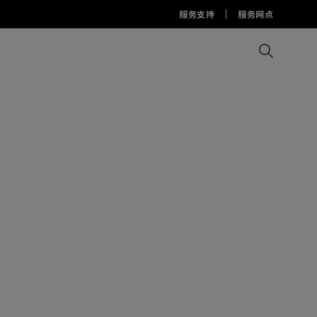
服务支持
服务网点
比较所有显示器
比较所有投影机
比较所有智慧台灯
Display Pilot 2软件
护眼灯周边配件
AQCOLOR Pilot