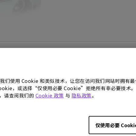
使用手册
软件下载
。我们使用 Cookie 和类似技术，让您在访问我们网站时拥
 Cookie，或选择“仅使用必要 Cookie”拒绝所有非必要
使用手册
更多，请查阅我们的
Cookie 政策
与
隐私政策
。
 Outline PDF
快速入门指南
18/09/26
更新:
2018/02/14
语言:
Multi-Language
仅使用必要 Cooki
:
292.25 KB
档案大小:
4.8 MB
0
版本: