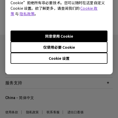
Cookie”拒绝所有非必要技术。您可以随时在这里自定义
Cookie 设置。欲了解更多，请查阅我们的
Cookie 政
没有软件与驱动程序
策
与
隐私政策
。
同意使用 Cookie
仅使用必要 Cookie
Cookie 设置
产品
投影机
关于明基
显示器
公司简介
服务支持
WiT智能灯
明基友达集团
服务政策
企业社会责任
China - 简体中文
档案下载与常见问题
加入我们
联系客服
使用条款
隐私政策
联系客服
进出口遵循