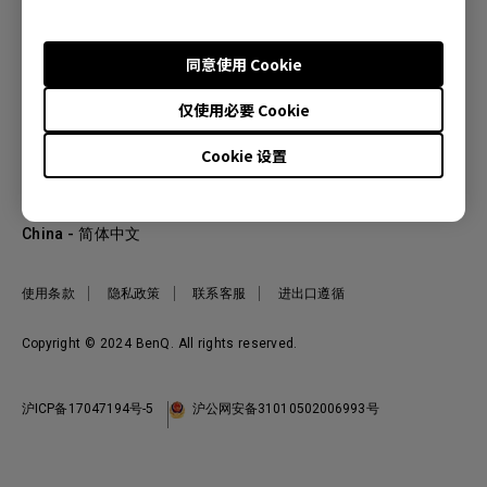
同意使用 Cookie
产品
仅使用必要 Cookie
投影机
关于明基
显示器
Cookie 设置
公司简介
服务支持
WiT智能灯
明基友达集团
服务政策
企业社会责任
China - 简体中文
档案下载与常见问题
加入我们
联系客服
使用条款
隐私政策
联系客服
进出口遵循
Copyright © 2024 BenQ. All rights reserved.
沪ICP备17047194号-5
沪公网安备31010502006993号