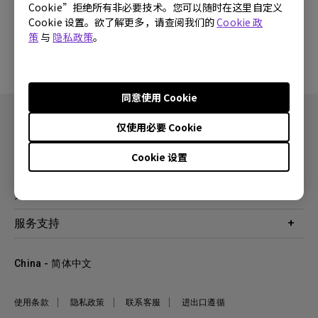
Cookie”拒绝所有非必要技术。您可以随时在这里自定义
Cookie 设置。欲了解更多，请查阅我们的
Cookie 政
没有软件与驱动程序
策
与
隐私政策
。
同意使用 Cookie
仅使用必要 Cookie
Cookie 设置
产品
投影机
关于明基
显示器
公司简介
服务支持
WiT智能灯
明基友达集团
服务政策
企业社会责任
China - 简体中文
档案下载与常见问题
加入我们
联系客服
使用条款
隐私政策
联系客服
进出口遵循