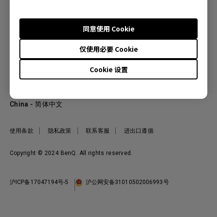
同意使用 Cookie
产品
仅使用必要 Cookie
投影机
关于明基
显示器
Cookie 设置
公司简介
服务支持
WiT智能灯
明基友达集团
服务政策
企业社会责任
China - 简体中文
档案下载与常见问题
加入我们
联系客服
使用条款
隐私政策
联系客服
进出口遵循
Copyright © 2024 BenQ. All rights reserved.
沪ICP备17047194号-5
沪公网安备31010502006993号