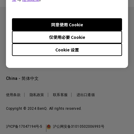
同意使用 Cookie
产品
仅使用必要 Cookie
投影机
关于明基
Cookie 设置
显示器
公司简介
服务支持
WiT智能灯
明基友达集团
服务政策
企业社会责任
China - 简体中文
档案下载与常见问题
加入我们
联系客服
使用条款
隐私政策
联系客服
进出口遵循
Copyright © 2024 BenQ. All rights reserved.
沪ICP备17047194号-5
沪公网安备31010502006993号