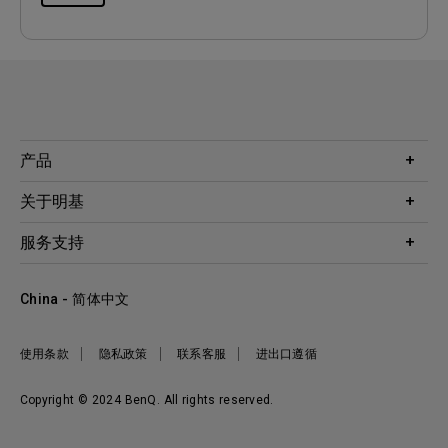
产品
投影机
关于明基
显示器
公司简介
服务支持
WiT智能灯
明基友达集团
服务政策
企业社会责任
China - 简体中文
档案下载与常见问题
加入我们
联系客服
使用条款
隐私政策
联系客服
进出口遵循
Copyright © 2024 BenQ. All rights reserved.