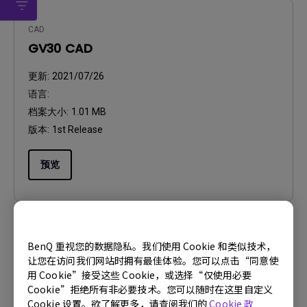
CAD
GV30 CAD
更新:
2021/07/26
语言:
档案大小:
1.01 MB
版本:
1st Release
预览
BenQ 重视您的数据隐私。我们使用 Cookie 和类似技术，
使用手册
让您在访问我们网站时拥有最佳体验。您可以点击“同意使
快速入门指南
用 Cookie”接受这些 Cookie，或选择“仅使用必要
Cookie”拒绝所有非必要技术。您可以随时在这里自定义
更新:
2022/06/14
Cookie 设置。欲了解更多，请查阅我们的
Cookie 政