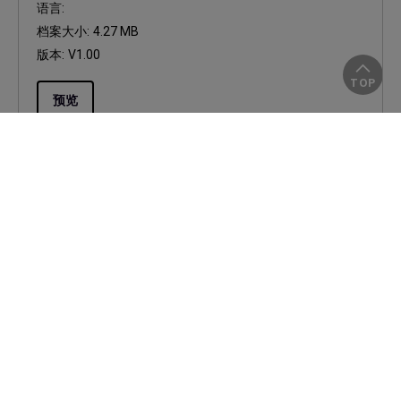
语言:
档案大小:
4.27 MB
版本:
V1.00
TOP
预览
使用手册
快速入门指南
更新:
2020/06/03
语言:
Simplified Chinese
档案大小:
11.64 MB
版本:
预览