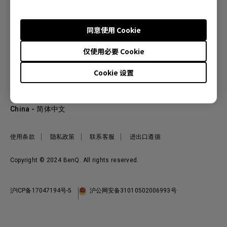
同意使用 Cookie
产品
仅使用必要 Cookie
投影机
关于明基
显示器
Cookie 设置
公司简介
服务支持
WiT智能灯
明基友达集团
服务政策
企业社会责任
China - 简体中文
档案下载与常见问题
加入我们
联系客服
使用条款
隐私政策
联系客服
进出口遵循
Copyright © 2024 BenQ. All rights reserved.
沪ICP备17047194号-5
沪公网安备31010502006993号