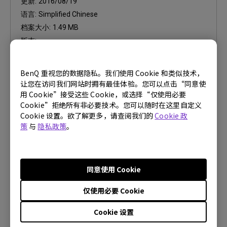
更新:
2016/08/19
语言:
Simplified Chinese
档案大小:
1.49 MB
版本:
预览
BenQ 重视您的数据隐私。我们使用 Cookie 和类似技术，
让您在访问我们网站时拥有最佳体验。您可以点击“同意使
用 Cookie”接受这些 Cookie，或选择“仅使用必要
Cookie”拒绝所有非必要技术。您可以随时在这里自定义
Cookie 设置。欲了解更多，请查阅我们的
Cookie 政
策
与
隐私政策
。
使用手册
使用手册
更新:
2016/08/19
同意使用 Cookie
语言:
Simplified Chinese
档案大小:
5.55 MB
仅使用必要 Cookie
版本:
Cookie 设置