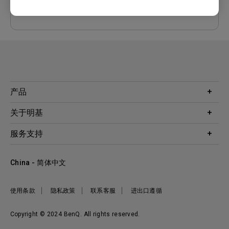
预览
产品
投影机
关于明基
显示器
公司简介
服务支持
WiT智能灯
明基友达集团
服务政策
企业社会责任
China - 简体中文
档案下载与常见问题
加入我们
联系客服
使用条款
隐私政策
联系客服
进出口遵循
Copyright © 2024 BenQ. All rights reserved.