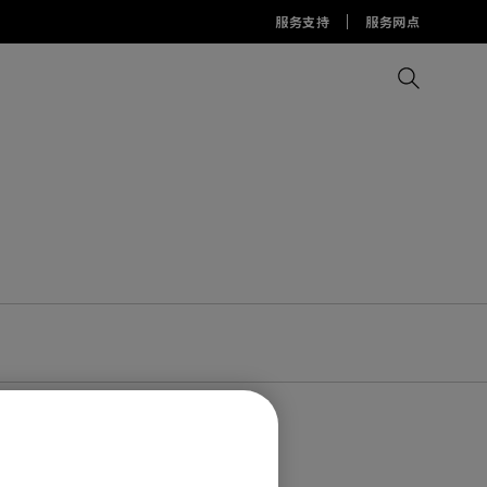
服务支持
服务网点
比较所有显示器
比较所有投影机
比较所有智慧台灯
Display Pilot 2软件
护眼灯周边配件
AQCOLOR Pilot