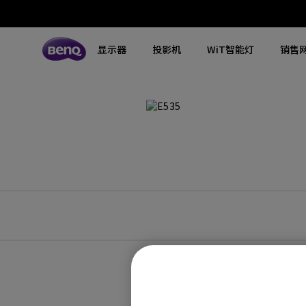
显示器
投影机
WiT智能灯
销售
所有显示器
所有投影机
所有智慧照明
探索不同系列
探索不同系列
探索不同系列
搜寻重点规格
搜寻重点规格
全空间大主灯
MA系列显示器
专业色准显示器
定制影院投影机
钢琴灯
4K UHD (3840×2160)
144Hz
专业编程显示器
客厅影院投影机
智能阅读落地灯
DCI-P3
HDMI 2.1
影音文书护眼屏幕
专业游戏投影机
智能阅读台灯
LED
USB-C
3A游戏显示器
商用投影机
屏幕挂灯
激光
色域
工程投影机
笔记本随行灯
内置系统
硬件校准
高尔夫模拟投影机
2.1声道内置扬声器