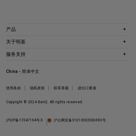
产品
投影机
关于明基
显示器
公司简介
服务支持
WiT智能灯
明基友达集团
服务政策
企业社会责任
China - 简体中文
档案下载与常见问题
加入我们
联系客服
使用条款
隐私政策
联系客服
进出口遵循
Copyright © 2024 BenQ. All rights reserved.
沪ICP备17047194号-5
沪公网安备31010502006993号