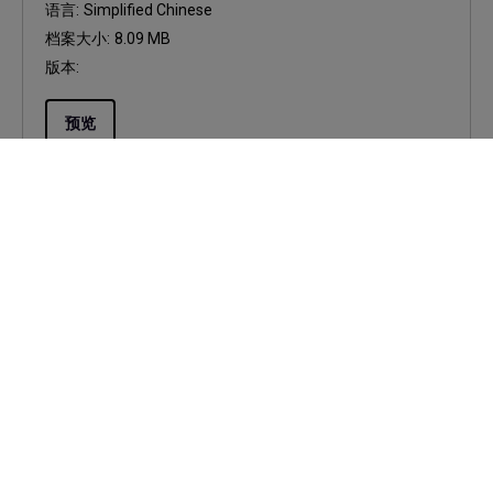
语言:
Simplified Chinese
档案大小:
8.09 MB
版本:
预览
使用手册
Display Pilot 2 User Manual
更新:
2026/07/23
语言:
Simplified Chinese
档案大小:
5.83 MB
版本:
预览