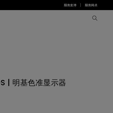
服务支持
服务网点
比较所有显示器
比较所有投影机
比较所有智慧台灯
Display Pilot 2软件
护眼灯周边配件
AQCOLOR Pilot
0S | 明基色准显示器