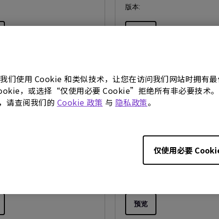
版本:
预览
。我们使用 Cookie 和类似技术，让您在访问我们网站时拥
 Cookie，或选择“仅使用必要 Cookie”拒绝所有非必要
使用手册
更多，请查阅我们的
Cookie 政策
与
隐私政策
。
te Master Ultimate
Product Carbon Foot
Manual
Statement
26/06/02
更新:
2025/10/16
仅使用必要 Cooki
mplified Chinese
语言:
General
:
8.17 MB
档案大小:
22.56 KB
版本:
预览