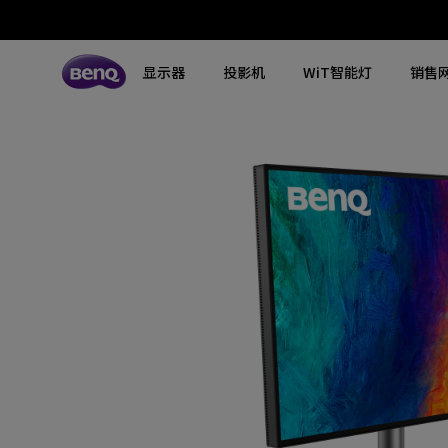
显示器
投影机
WiT智能灯
销售
所有显示器
所有投影机
所有智慧照明
探索不同系列
探索不同系列
探索不同系列
搜寻重点规格
搜寻重点规格
全空间大主灯
MA系列显示器
专业色准显示器
定制影院投影机
钢琴灯
4K UHD (3840×2160)
144Hz
专业编程显示器
客厅影院投影机
智能阅读落地灯
DCI-P3
HDMI 2.1
影音文书护眼屏幕
专业游戏投影机
智能阅读台灯
LED
USB-C
3A游戏显示器
商用投影机
屏幕挂灯
激光
色域
工程投影机
笔记本随行灯
内置系统
硬件校准
高尔夫模拟投影机
2.1声道内置扬声器