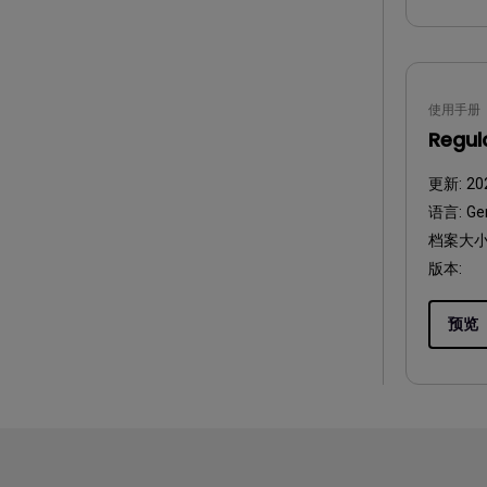
使用手册
Regul
更新:
20
语言:
Ge
档案大小
版本:
预览