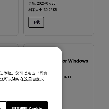
更新:
2026/07/30
档案大小:
30.92 KB
下载
软件下载
c
Display Pilot 2 for Windows
操作系统:
Windows
有最佳体验。您可以点击“同意
 or later
OS Version:
Windows 10/11
技术。您可以随时在这里自定义
版本:
V1.12.4.0
更新:
2026/07/07
档案大小:
239.58 MB
e
同意使用 Cookie