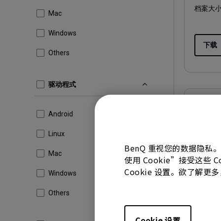
档案大小
Mac
Windows
下载
Others
驱动程式
软件下载
Android
AQCOL
Wind
Linux
BenQ 重视您的数据隐私
Mac
操作系统
使用 Cookie”接受这些
OS Vers
Cookie 设置。欲了解
Windows
版本:
V2.
Others
更新:
20
档案大小
Cookie 设置