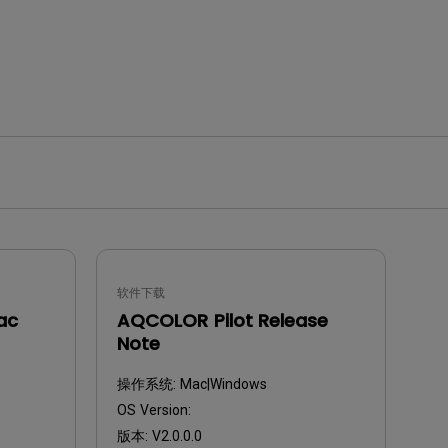
软件下载
ac
AQCOLOR Pilot Release
Note
操作系统:
Mac|Windows
OS Version:
版本:
V2.0.0.0