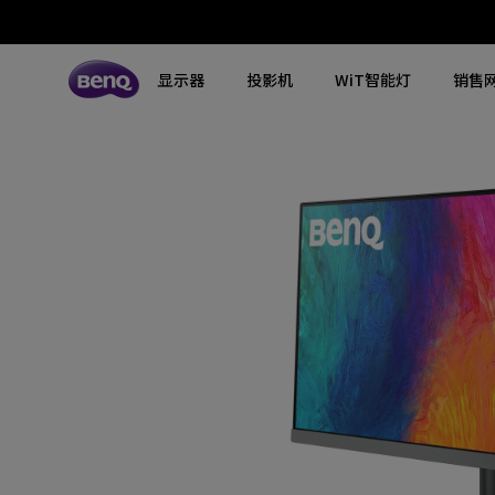
显示器
投影机
WiT智能灯
销售
所有显示器
所有投影机
所有智慧照明
探索不同系列
探索不同系列
探索不同系列
搜寻重点规格
搜寻重点规格
全空间大主灯
MA系列显示器
专业色准显示器
定制影院投影机
钢琴灯
4K UHD (3840×2160)
144Hz
专业编程显示器
客厅影院投影机
智能阅读落地灯
DCI-P3
HDMI 2.1
影音文书护眼屏幕
专业游戏投影机
智能阅读台灯
LED
USB-C
3A游戏显示器
商用投影机
屏幕挂灯
激光
色域
工程投影机
笔记本随行灯
内置系统
硬件校准
高尔夫模拟投影机
2.1声道内置扬声器