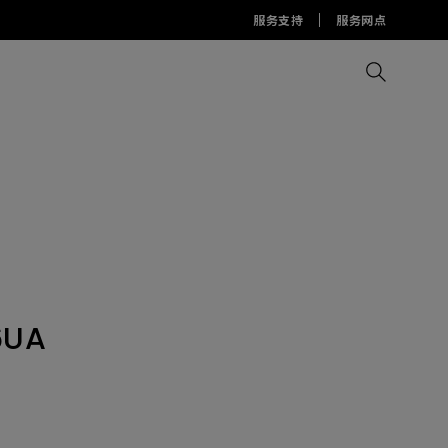
服务支持
服务网点
比较所有显示器
比较所有投影机
比较所有智慧台灯
Display Pilot 2软件
护眼灯周边配件
AQCOLOR Pilot
6UA