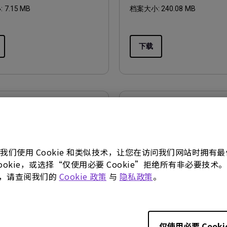
:
7.15 MB
档案大小:
240.08 MB
下载
软件下载
OR Pilot for
Display Pilot 2 for Ma
ows
操作系统:
Mac
。我们使用 Cookie 和类似技术，让您在访问我们网站时拥
:
Windows
OS Version:
macOS 13 Ventura
 Cookie，或选择“仅使用必要 Cookie”拒绝所有非必要
ion:
Windows 10/11
版本:
V1.12.4.0
更多，请查阅我们的
Cookie 政策
与
隐私政策
。
0.0.0
更新:
2026/07/07
26/07/08
档案大小:
385.61 MB
:
252.9 MB
仅使用必要 Cooki