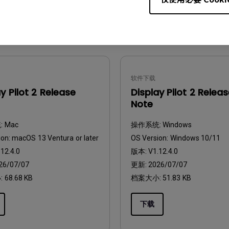
下载
软件下载
y Pilot 2 Release
Display Pilot 2 Relea
Note
:
Mac
操作系统:
Windows
ion:
macOS 13 Ventura or later
OS Version:
Windows 10/11
12.4.0
版本:
V1.12.4.0
26/07/07
更新:
2026/07/07
:
68.68 KB
档案大小:
51.83 KB
下载