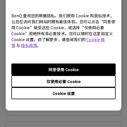
BenQ 重视您的数据隐私。我们使用 Cookie 和类似技术，
让您在访问我们网站时拥有最佳体验。您可以点击“同意使
用 Cookie”接受这些 Cookie，或选择“仅使用必要
软件下载
Cookie”拒绝所有非必要技术。您可以随时在这里自定义
Display ColorTalk for PD2700U,
Cookie 设置。欲了解更多，请查阅我们的
Cookie 政
PD2705Q
策
与
隐私政策
。
操作系统:
Windows
OS Version:
Windows 10/11
同意使用 Cookie
版本:
V1.4.4.0
更新:
2026/05/20
仅使用必要 Cookie
档案大小:
140.1 MB
Cookie 设置
下载