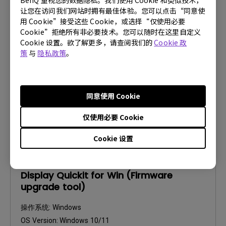
Display Quickit Release Note for Win
BenQ 重视您的数据隐私。我们使用 Cookie 和类似技术，
让您在访问我们网站时拥有最佳体验。您可以点击“同意使
用 Cookie”接受这些 Cookie，或选择“仅使用必要
操作系统:
Windows
Cookie”拒绝所有非必要技术。您可以随时在这里自定义
OS Version:
Windows 10/11
Cookie 设置。欲了解更多，请查阅我们的
Cookie 政
版本:
V1.1.28.0
策
与
隐私政策
。
更新:
2026/07/09
档案大小:
37.21 KB
同意使用 Cookie
下载
仅使用必要 Cookie
Cookie 设置
固件
Display Quickit for Win (Firmware
upgrade tool)
操作系统:
Windows
OS Version:
Windows 10/11