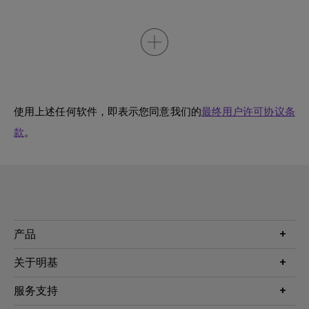
使用上述任何软件，即表示您同意我们的
最终用户许可协议条
款
。
产品
投影机
关于明基
显示器
公司简介
服务支持
WiT智能灯
明基友达集团