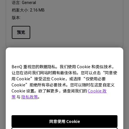
语言:
General
档案大小:
2.16 MB
版本:
预览
BenQ 重视您的数据隐私。我们使用 Cookie 和类似技术，
使用手册
让您在访问我们网站时拥有最佳体验。您可以点击“同意使
Regulatory Statements
用 Cookie”接受这些 Cookie，或选择“仅使用必要
Cookie”拒绝所有非必要技术。您可以随时在这里自定义
更新:
2026/07/09
Cookie 设置。欲了解更多，请查阅我们的
Cookie 政
语言:
General
策
与
隐私政策
。
档案大小:
752.9 KB
版本:
同意使用 Cookie
预览