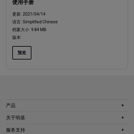
使用手册
更新:
2021/04/14
语言:
Simplified Chinese
档案大小:
9.84 MB
版本:
预览
产品
投影机
关于明基
显示器
公司简介
服务支持
WiT智能灯