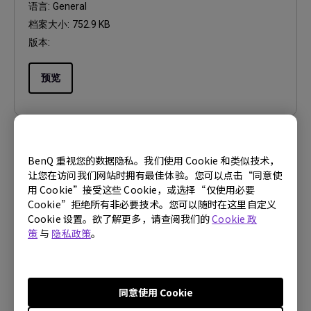
语言:
General
档案大小:
752.9 KB
版本:
预览
BenQ 重视您的数据隐私。我们使用 Cookie 和类似技术，
使用手册
让您在访问我们网站时拥有最佳体验。您可以点击“同意使
屏幕分辨率表
用 Cookie”接受这些 Cookie，或选择“仅使用必要
Cookie”拒绝所有非必要技术。您可以随时在这里自定义
更新:
2021/01/04
Cookie 设置。欲了解更多，请查阅我们的
Cookie 政
语言:
Simplified Chinese
策
与
隐私政策
。
档案大小:
649.05 KB
版本:
同意使用 Cookie
预览