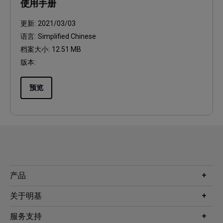
使用手册
更新:
2021/03/03
语言:
Simplified Chinese
档案大小:
12.51 MB
版本:
预览
产品
投影机
关于明基
显示器
公司简介
服务支持
WiT智能灯