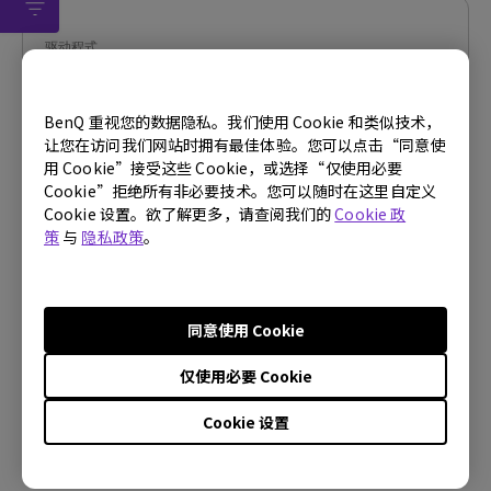
驱动程式
WHQL driver
BenQ 重视您的数据隐私。我们使用 Cookie 和类似技术，
操作系统:
Windows
让您在访问我们网站时拥有最佳体验。您可以点击“同意使
OS Version:
Window 7/8/10
用 Cookie”接受这些 Cookie，或选择“仅使用必要
版本:
MP
Cookie”拒绝所有非必要技术。您可以随时在这里自定义
更新:
2019/08/18
Cookie 设置。欲了解更多，请查阅我们的
Cookie 政
策
与
隐私政策
。
档案大小:
9.12 KB
下载
同意使用 Cookie
仅使用必要 Cookie
使用上述任何软件，即表示您同意我们的
最终用户许可协议条
Cookie 设置
款
。