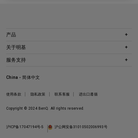
产品
投影机
关于明基
显示器
公司简介
服务支持
WiT智能灯
明基友达集团
服务政策
企业社会责任
China - 简体中文
档案下载与常见问题
加入我们
联系客服
使用条款
隐私政策
联系客服
进出口遵循
Copyright © 2024 BenQ. All rights reserved.
沪ICP备17047194号-5
沪公网安备31010502006993号