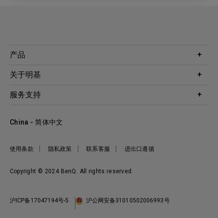
产品
投影机
关于明基
显示器
公司简介
服务支持
WiT智能灯
明基友达集团
服务政策
企业社会责任
China - 简体中文
档案下载与常见问题
加入我们
联系客服
使用条款
隐私政策
联系客服
进出口遵循
Copyright © 2024 BenQ. All rights reserved.
沪ICP备17047194号-5
沪公网安备31010502006993号