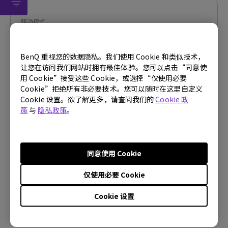
驱动程式
WHQL driver
BenQ 重视您的数据隐私。我们使用 Cookie 和类似技术，
操作系统:
Windows10|Windows7|Windows8
让您在访问我们网站时拥有最佳体验。您可以点击“同意使
OS Version:
用 Cookie”接受这些 Cookie，或选择“仅使用必要
版本:
MP
Cookie”拒绝所有非必要技术。您可以随时在这里自定义
更新:
2017/12/15
Cookie 设置。欲了解更多，请查阅我们的
Cookie 政
策
与
隐私政策
。
档案大小:
9.04 KB
下载
同意使用 Cookie
仅使用必要 Cookie
使用上述任何软件，即表示您同意我们的
最终用户许可协议条
Cookie 设置
款
。