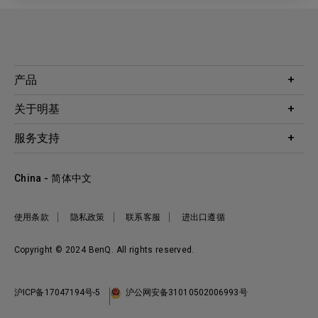
产品
投影机
关于明基
显示器
公司简介
服务支持
WiT智能灯
明基友达集团
服务政策
企业社会责任
China - 简体中文
档案下载与常见问题
加入我们
联系客服
使用条款
隐私政策
联系客服
进出口遵循
Copyright © 2024 BenQ. All rights reserved.
沪ICP备17047194号-5
沪公网安备31010502006993号