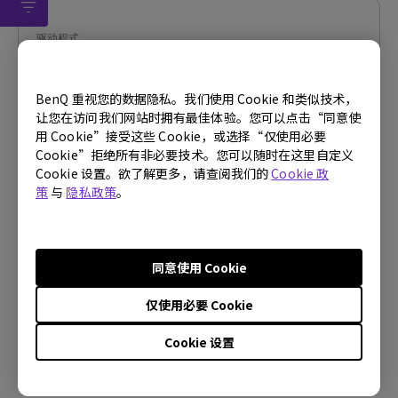
驱动程式
WHQL driver
BenQ 重视您的数据隐私。我们使用 Cookie 和类似技术，
操作系统:
Windows10|Windows7|Windows8
让您在访问我们网站时拥有最佳体验。您可以点击“同意使
OS Version:
用 Cookie”接受这些 Cookie，或选择“仅使用必要
版本:
MP
Cookie”拒绝所有非必要技术。您可以随时在这里自定义
更新:
2018/11/19
Cookie 设置。欲了解更多，请查阅我们的
Cookie 政
策
与
隐私政策
。
档案大小:
9.03 KB
下载
同意使用 Cookie
仅使用必要 Cookie
使用上述任何软件，即表示您同意我们的
最终用户许可协议条
Cookie 设置
款
。