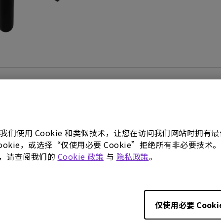
使用手册
软件下载
。我们使用 Cookie 和类似技术，让您在访问我们网站时拥
 Cookie，或选择“仅使用必要 Cookie”拒绝所有非必要
使用手册
更多，请查阅我们的
Cookie 政策
与
隐私政策
。
ct Carbon Footprint
使用手册
ement
更新:
2025/05/09
25/06/12
语言:
Simplified Chinese
neral
仅使用必要 Cooki
档案大小:
2.96 MB
:
22.56 KB
版本: