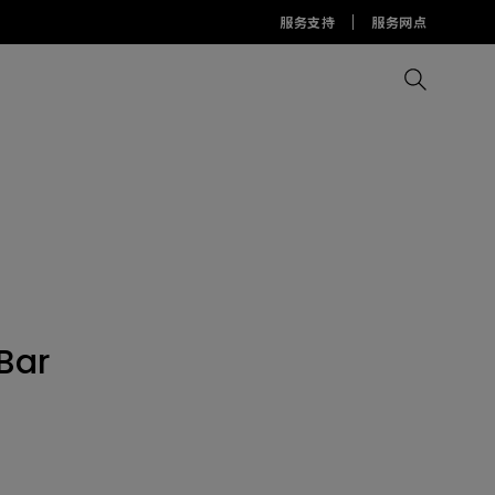
服务支持
服务网点
比较所有显示器
比较所有投影机
比较所有智慧台灯
Display Pilot 2软件
护眼灯周边配件
AQCOLOR Pilot
Bar