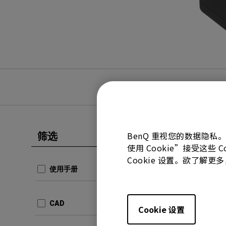
BenQ 重视您的数据隐私
筛选
全部清除
使用 Cookie”接受这些
使用手册
Cookie 设置。欲了解
Produ
使用手册
Stat
更新:
20
CAD
语言:
Ge
Cookie 设置
档案大小