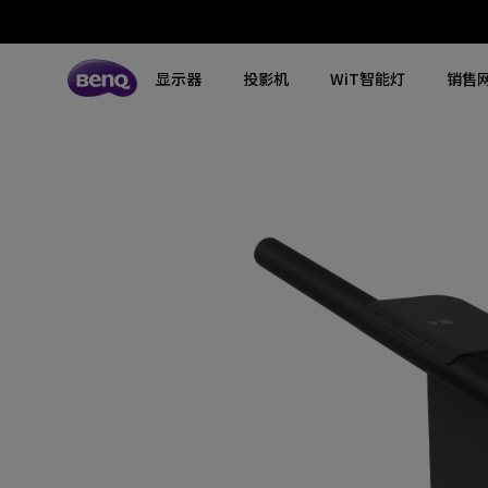
显示器
投影机
WiT智能灯
销售
所有显示器
所有投影机
所有智慧照明
探索不同系列
探索不同系列
探索不同系列
搜寻重点规格
搜寻重点规格
全空间大主灯
MA系列显示器
专业色准显示器
定制影院投影机
钢琴灯
4K UHD (3840×2160)
144Hz
专业编程显示器
客厅影院投影机
智能阅读落地灯
DCI-P3
HDMI 2.1
影音文书护眼屏幕
专业游戏投影机
智能阅读台灯
LED
USB-C
3A游戏显示器
商用投影机
屏幕挂灯
激光
色域
工程投影机
笔记本随行灯
内置系统
硬件校准
高尔夫模拟投影机
2.1声道内置扬声器