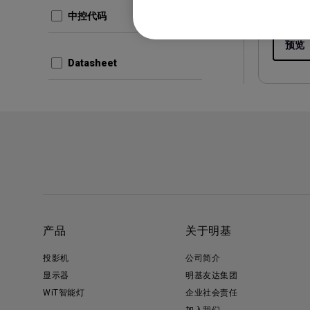
版本:
中控代码
预览
Datasheet
产品
关于明基
投影机
公司简介
显示器
明基友达集团
WiT智能灯
企业社会责任