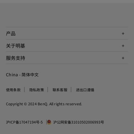
产品
投影机
关于明基
显示器
公司简介
服务支持
WiT智能灯
明基友达集团
服务政策
企业社会责任
China - 简体中文
档案下载与常见问题
加入我们
联系客服
使用条款
隐私政策
联系客服
进出口遵循
Copyright © 2024 BenQ. All rights reserved.
沪ICP备17047194号-5
沪公网安备31010502006993号