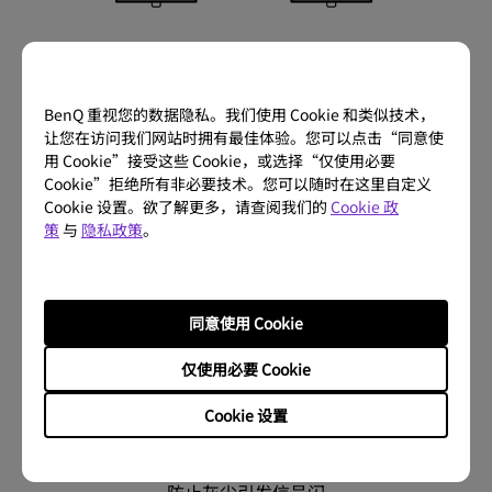
较佳的图片质量
长效稳定
DLP 技术提供了同类
工业级 DLP 技术减缓
BenQ 重视您的数据隐私。我们使用 Cookie 和类似技术，
产品中较高的填充系
色衰速度，实现长效
让您在访问我们网站时拥有最佳体验。您可以点击“同意使
数，较好地减少了每
耐久的好画质。
用 Cookie”接受这些 Cookie，或选择“仅使用必要
个像素周围的黑色边
Cookie”拒绝所有非必要技术。您可以随时在这里自定义
框，使文本和图像更
Cookie 设置。欲了解更多，请查阅我们的
Cookie 政
策
与
隐私政策
。
加清晰细腻。
同意使用 Cookie
仅使用必要 Cookie
Cookie 设置
整机防尘
防止灰尘引发信号闪