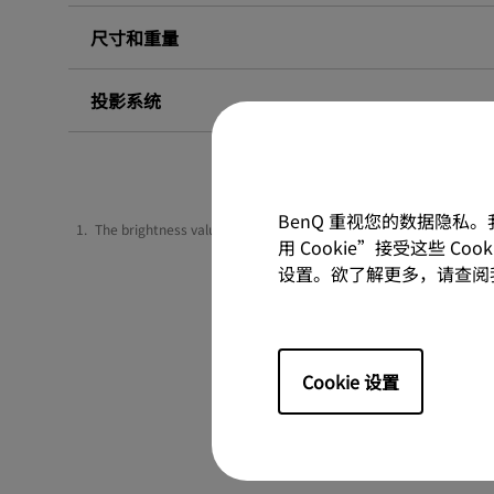
尺寸和重量
投影系统
BenQ 重视您的数据隐私
The brightness value shown here follows ISO 21118 and the actua
用 Cookie”接受这些 C
设置。欲了解更多，请查阅
Cookie 设置