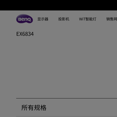
显示器
投影机
WiT智能灯
销售
EX6834
所有显示器
所有投影机
所有智慧照明
探索不同系列
探索不同系列
探索不同系列
搜寻重点规格
搜寻重点规格
全空间大主灯
MA系列显示器
专业色准显示器
定制影院投影机
钢琴灯
4K UHD (3840×2160)
144Hz
专业编程显示器
客厅影院投影机
智能阅读落地灯
DCI-P3
HDMI 2.1
影音文书护眼屏幕
专业游戏投影机
智能阅读台灯
LED
USB-C
3A游戏显示器
商用投影机
屏幕挂灯
激光
色域
工程投影机
笔记本随行灯
内置系统
硬件校准
所有规格
高尔夫模拟投影机
2.1声道内置扬声器