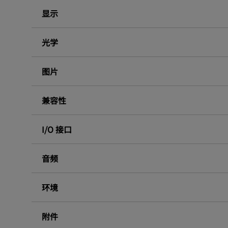
显示
光学
图片
兼容性
I/O 接口
音频
环境
附件