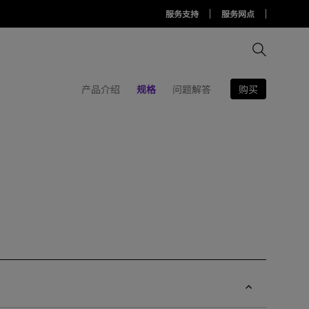
服务支持
服务网点
购买
产品介绍
规格
问题解答
比较所有显示器
比较所有投影机
比较所有智慧台灯
Display Pilot 2软件
护眼灯周边配件
AQCOLOR Pilot