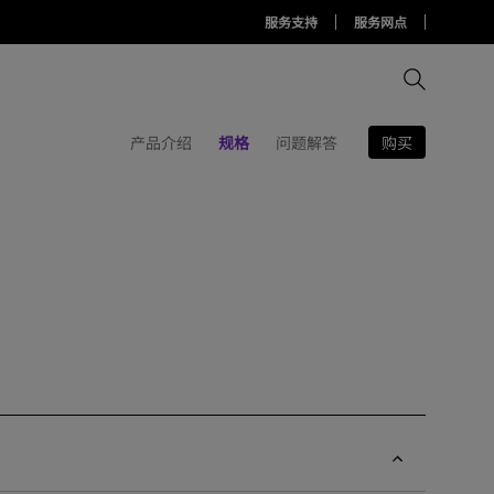
服务支持
服务网点
购买
产品介绍
规格
问题解答
比较所有显示器
比较所有投影机
比较所有智慧台灯
Display Pilot 2软件
护眼灯周边配件
AQCOLOR Pilot