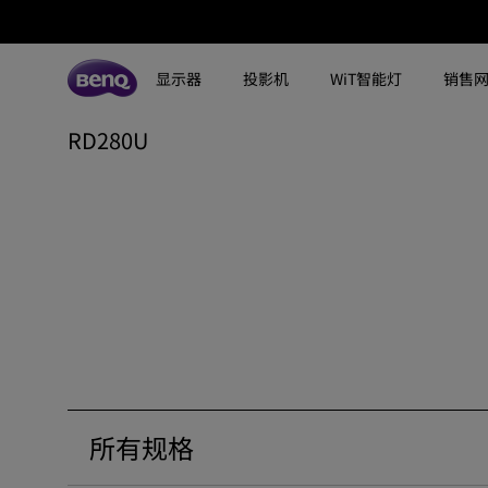
显示器
投影机
WiT智能灯
销售
RD280U
所有显示器
所有投影机
所有智慧照明
探索不同系列
探索不同系列
探索不同系列
搜寻重点规格
搜寻重点规格
全空间大主灯
MA系列显示器
专业色准显示器
定制影院投影机
钢琴灯
4K UHD (3840×2160)
144Hz
专业编程显示器
客厅影院投影机
智能阅读落地灯
DCI-P3
HDMI 2.1
影音文书护眼屏幕
专业游戏投影机
智能阅读台灯
LED
USB-C
3A游戏显示器
商用投影机
屏幕挂灯
激光
色域
工程投影机
笔记本随行灯
内置系统
硬件校准
所有规格
高尔夫模拟投影机
2.1声道内置扬声器