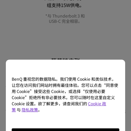
组支持15W供电。
*与 Thunderbolt 3 和 
USB-C 完全相容。
菊花链串联
拓展你的视野
BenQ 重视您的数据隐私。我们使用 Cookie 和类似技术，
让您在访问我们网站时拥有最佳体验。您可以点击“同意使
一眼尽览项目日程、创作空间与创意视野。最高支持双 5K 
用 Cookie”接受这些 Cookie，或选择“仅使用必要
屏幕，让你看清每一处细节，拥有更开阔的思考与创作空
Cookie”拒绝所有非必要技术。您可以随时在这里自定义
间。
Cookie 设置。欲了解更多，请查阅我们的
Cookie 政
策
与
隐私政策
。
*由于 Apple Silicon M1 和 M2 芯片本身不支持多屏幕输出，因此无
法使用菊花链串接功能。菊花链功能仅适用于搭载 Apple Silicon 