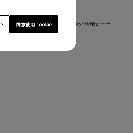
了然
能够显示更多内容，同时即使较小的字体也能看的十分
e
同意使用 Cookie
现鲜明的对比度和逼真的图像。