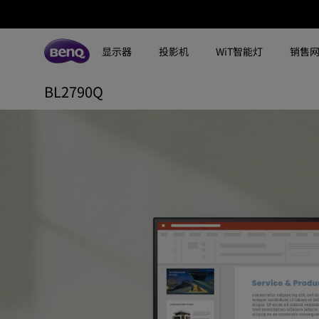
高
效
显示器
投影机
WiT智能灯
销售
办
BL2790Q
所有显示器
所有投影机
所有智慧照明
公
探索不同系列
探索不同系列
探索不同系列
搜寻重点规格
搜寻重点规格
全空间大主灯
MA系列显示器
健
专业色准显示器
定制影院投影机
钢琴灯
4K UHD (3840×2160)
144Hz
康
专业编程显示器
客厅影院投影机
智能阅读落地灯
DCI-P3
HDMI 2.1
护
影音文书护眼屏幕
专业游戏投影机
智能阅读台灯
LED
USB-C
眼
3A游戏显示器
商用投影机
屏幕挂灯
激光
色域
工程投影机
笔记本随行灯
内置系统
硬件校准
高尔夫模拟投影机
2.1声道内置扬声器