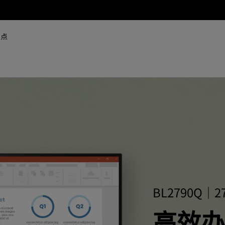
网点
BL2790Q｜2
高效办