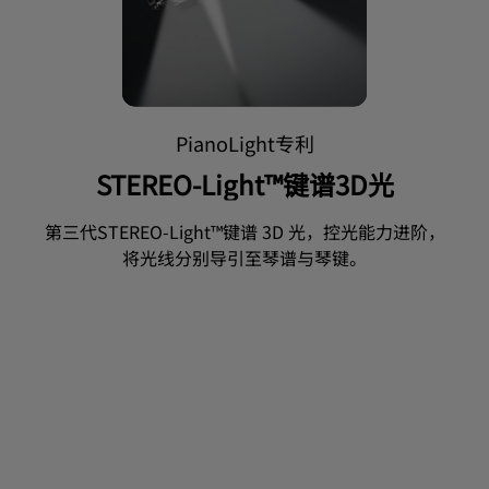
PianoLight专利
STEREO-Light™键谱3D光
第三代STEREO-Light™键谱 3D 光，控光能力进阶，
将光线分别导引至琴谱与琴键。
智慧调节更贴心
均勻照亮琴譜
琴谱均匀琴键亮
沉浸式演奏体验