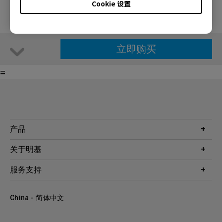
Cookie 设置
立即购买
=
产品
投影机
关于明基
显示器
公司简介
服务支持
WiT智能灯
明基友达集团
服务政策
企业社会责任
China - 简体中文
档案下载与常见问题
加入我们
联系客服