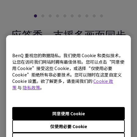
应答秀，支援多画面同步
输出｜InstaShow™
WDC30
BenQ 重视您的数据隐私。我们使用 Cookie 和类似技术，
让您在访问我们网站时拥有最佳体验。您可以点击“同意使
用 Cookie”接受这些 Cookie，或选择“仅使用必要
支持 PC/ NB / iOS / Android 等多装置同
Cookie”拒绝所有非必要技术。您可以随时在这里自定义
Cookie 设置。欲了解更多，请查阅我们的
Cookie 政
时连线无线投影
策
与
隐私政策
。
随插即用，免去安装设定无线投影的烦恼
你也可以在这里购买
最高8输入、2输出无线投影显示
找寻贩售地点
同意使用 Cookie
立即购买
仅使用必要 Cookie