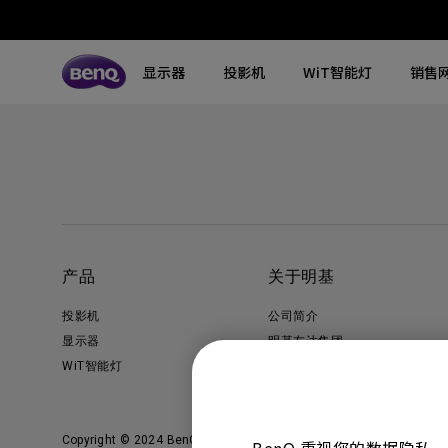
显示器
投影机
WiT智能灯
销售
所有显示器
所有投影机
所有智慧照明
探索不同系列
探索不同系列
探索不同系列
搜寻重点规格
搜寻重点规格
全空间大主灯
MA系列显示器
专业色准显示器
定制影院投影机
钢琴灯
4K UHD (3840×2160)
144Hz
专业编程显示器
客厅影院投影机
智能阅读落地灯
DCI-P3
HDMI 2.1
产品
关于明基
影音文书护眼屏幕
专业游戏投影机
智能阅读台灯
LED
USB-C
投影机
公司简介
3A游戏显示器
商用投影机
屏幕挂灯
激光
色域
显示器
明基友达集团
WiT智能灯
企业社会责任
工程投影机
笔记本随行灯
内置系统
硬件校准
加入我们
高尔夫模拟投影机
2.1声道内置扬声器
Copyright © 2024 BenQ. All rights reserved.
使用条款