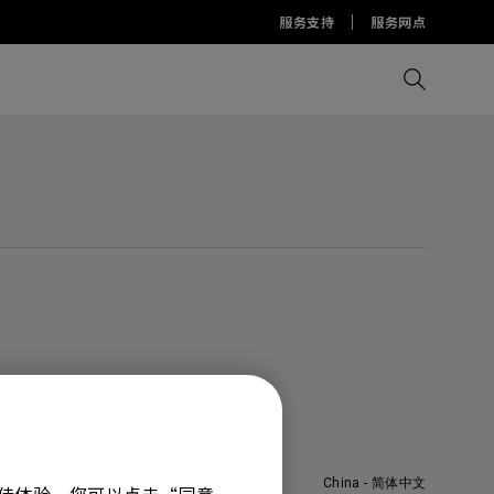
服务支持
服务网点
比较所有显示器
比较所有投影机
比较所有智慧台灯
Display Pilot 2软件
护眼灯周边配件
AQCOLOR Pilot
China - 简体中文