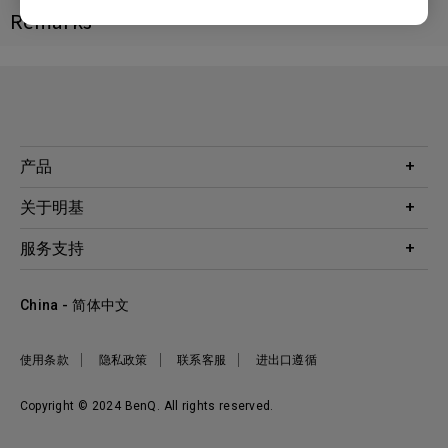
Remarks
产品
投影机
关于明基
显示器
公司简介
服务支持
WiT智能灯
明基友达集团
服务政策
企业社会责任
China - 简体中文
档案下载与常见问题
加入我们
联系客服
使用条款
隐私政策
联系客服
进出口遵循
Copyright © 2024 BenQ. All rights reserved.