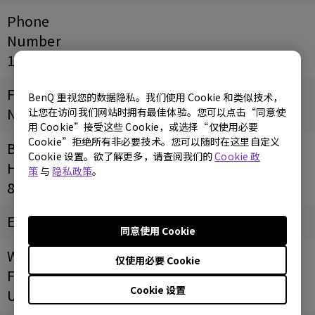
Phone
Number
18616225103
Fax
BenQ 重视您的数据隐私。我们使用 Cookie 和类似技术，
Number
让您在访问我们网站时拥有最佳体验。您可以点击“同意使
用 Cookie”接受这些 Cookie，或选择“仅使用必要
Cookie”拒绝所有非必要技术。您可以随时在这里自定义
Business
Cookie 设置。欲了解更多，请查阅我们的
Cookie 政
Hours
策
与
隐私政策
。
8：00-18：00
Email
同意使用 Cookie
Website/
仅使用必要 Cookie
Facebook
Cookie 设置
URL